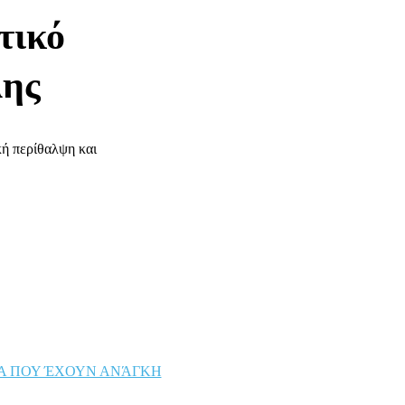
τικό
λης
κή περίθαλψη και
ΔΙΑ ΠΟΥ ΈΧΟΥΝ ΑΝΆΓΚΗ