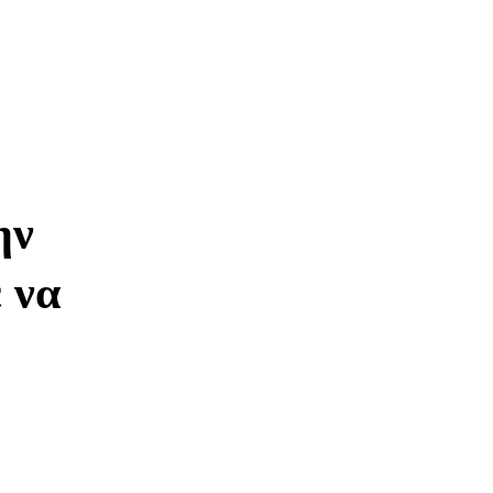
ην
 να