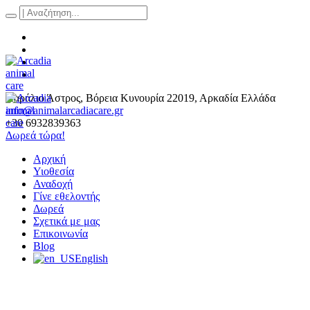
Παράλιο Άστρος
, Βόρεια Κυνουρία
22019
,
Αρκαδία Ελλάδα
info@animalarcadiacare.gr
+30 6932839363
Δωρεά τώρα!
Αρχική
Υιοθεσία
Αναδοχή
Γίνε εθελοντής
Δωρεά
Σχετικά με μας
Επικοινωνία
Blog
English