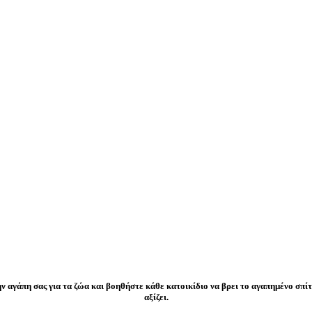
ιατηρώντας τα κατοικίδ
σας, ευτυχισμένα, υγιή κα
ασφαλή!
ην αγάπη σας για τα ζώα και βοηθήστε κάθε κατοικίδιο να βρει το αγαπημένο σπίτ
αξίζει.