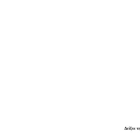
Δ
Δείξτε τ