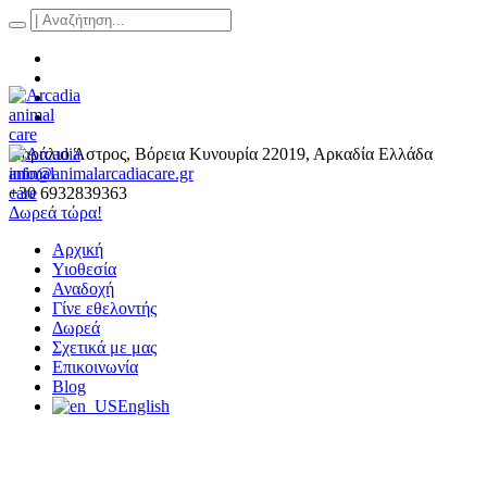
Παράλιο Άστρος
, Βόρεια Κυνουρία
22019
,
Αρκαδία Ελλάδα
info@animalarcadiacare.gr
+30 6932839363
Δωρεά τώρα!
Αρχική
Υιοθεσία
Αναδοχή
Γίνε εθελοντής
Δωρεά
Σχετικά με μας
Επικοινωνία
Blog
English