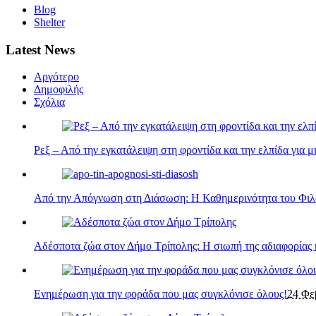
Blog
Shelter
Latest News
Αργότερο
Δημοφιλής
Σχόλια
Ρεξ – Από την εγκατάλειψη στη φροντίδα και την ελπίδα για μ
Από την Απόγνωση στη Διάσωση: Η Καθημερινότητα του Φι
Αδέσποτα ζώα στον Δήμο Τρίπολης: Η σιωπή της αδιαφορίας 
Ενημέρωση για την φοράδα που μας συγκλόνισε όλους!
24 Φε