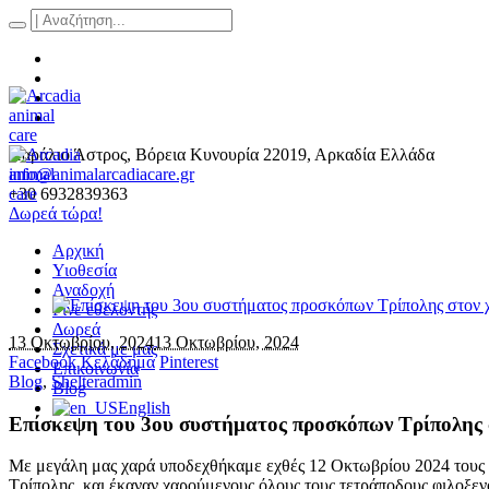
Παράλιο Άστρος
, Βόρεια Κυνουρία
22019
,
Αρκαδία Ελλάδα
info@animalarcadiacare.gr
+30 6932839363
Δωρεά τώρα!
Αρχική
Υιοθεσία
Αναδοχή
Γίνε εθελοντής
Δωρεά
13 Οκτωβρίου, 2024
13 Οκτωβρίου, 2024
Σχετικά με μας
Facebook
Κελάδημα
Pinterest
Επικοινωνία
Blog
,
Shelter
admin
Blog
English
Επίσκεψη του 3ου συστήματος προσκόπων Τρίπολης σ
Με μεγάλη μας χαρά υποδεχθήκαμε εχθές 12 Οκτωβρίου 2024 τους 
Τρίπολης, και έκαναν χαρούμενους όλους τους τετράποδους φιλοξεν