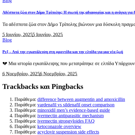
Blog
Αδέσποτα ζώα στον Δήμο Τρίπολης: Η σιωπή της αδιαφορίας και η ανάγκη για 
Τα αδέσποτα ζώα στον Δήμο Τρίπολης βιώνουν μια δύσκολη πραγματι
5 Ιουνίου, 2025
5 Ιουνίου, 2025
Blog
Ρεξ – Από την εγκατάλειψη στη φροντίδα και την ελπίδα για μια νέα ζωή
💔 Μια ιστορία εγκατάλειψης που μετατράπηκε σε ελπίδα Υπάρχουν κ
6 Νοεμβρίου, 2025
6 Νοεμβρίου, 2025
Trackbacks και Pingbacks
Παράθεμα:
difference between augmentin and amoxicillin
Παράθεμα:
vardenafil vs sildenafil onset comparison
Παράθεμα:
minoxidil men’s evidence‑based guide
Παράθεμα:
ivermectin antiparasitic mechanism
Παράθεμα:
ivermectin strongyloides FAQ
Παράθεμα:
ketoconazole overview
Παράθεμα:
acyclovir suspension side effects