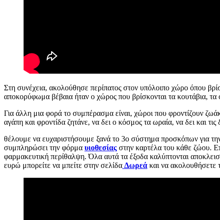
Στη συνέχεια, ακολούθησε περίπατος στον υπόλοιπο χώρο όπου βρίσ
αποκορύφωμα βέβαια ήταν ο χώρος που βρίσκονται τα κουτάβια, τα ο
Για άλλη μια φορά το συμπέρασμα είναι, χώροι που φροντίζουν ζωάκι
αγάπη και φροντίδα ζητάνε, να δει ο κόσμος τα ωραία, να δει και τι
θέλουμε να ευχαριστήσουμε ξανά το 3ο σύστημα προσκόπων για την ε
συμπληρώσει την φόρμα
υιοθεσίας
στην καρτέλα του κάθε ζώου. Επ
φαρμακευτική περίθαλψη. Όλα αυτά τα έξοδα καλύπτονται αποκλειστ
ευρώ μπορείτε να μπείτε στην σελίδα
Δωρεά
και να ακολουθήσετε 