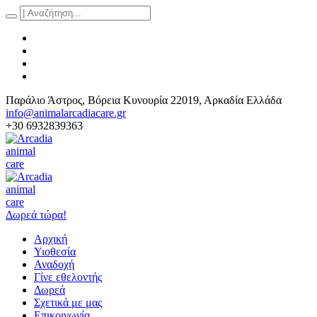
Παράλιο Άστρος
, Βόρεια Κυνουρία
22019
,
Αρκαδία Ελλάδα
info@animalarcadiacare.gr
+30 6932839363
Δωρεά τώρα!
Αρχική
Υιοθεσία
Αναδοχή
Γίνε εθελοντής
Δωρεά
Σχετικά με μας
Επικοινωνία