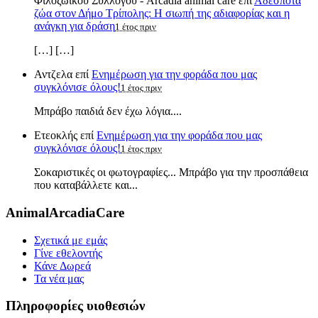
Φιλοζωικού Συλλόγου - Arcadia animal care
επί
Αδέσποτα
ζώα στον Δήμο Τρίπολης: Η σιωπή της αδιαφορίας και η
ανάγκη για δράση
1 έτος πριν
[…] […]
Αντζελα
επί
Ενημέρωση για την φοράδα που μας
συγκλόνισε όλους!
1 έτος πριν
Μπράβο παιδιά δεν έχω λόγια....
Ετεοκλής
επί
Ενημέρωση για την φοράδα που μας
συγκλόνισε όλους!
1 έτος πριν
Σοκαριστικές οι φωτογραφίες... Μπράβο για την προσπάθεια
που καταβάλλετε και...
AnimalArcadiaCare
Σχετικά με εμάς
Γίνε εθελοντής
Κάνε Δωρεά
Τα νέα μας
Πληροφορίες υιοθεσιών