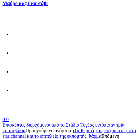
Μαύρο καφέ κουτάβι
0
0
Επισκέπτες διερχόμενοι από το Στάδιο Τεγέας εντόπισαν τρία
κουταβάκια
Προηγούμενη ανάρτηση
Τις θερμές μας ευχαριστίες στο
star channel και το επιτελείο της εκπομπής Φάρμα
Επόμενη